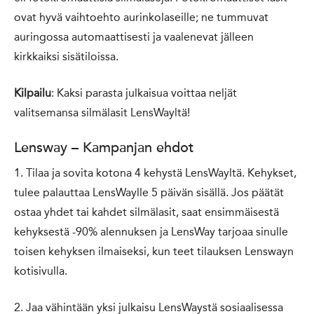
ovat hyvä vaihtoehto aurinkolaseille; ne tummuvat
auringossa automaattisesti ja vaalenevat jälleen
kirkkaiksi sisätiloissa.
Kilpailu
: Kaksi parasta julkaisua voittaa neljät
valitsemansa silmälasit LensWayltä!
Lensway – Kampanjan ehdot
1. Tilaa ja sovita kotona 4 kehystä LensWayltä. Kehykset,
tulee palauttaa LensWaylle 5 päivän sisällä. Jos päätät
ostaa yhdet tai kahdet silmälasit, saat ensimmäisestä
kehyksestä -90% alennuksen ja LensWay tarjoaa sinulle
toisen kehyksen ilmaiseksi, kun teet tilauksen Lenswayn
kotisivulla.
2. Jaa vähintään yksi julkaisu LensWaystä sosiaalisessa