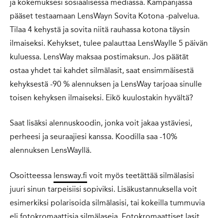
ja kokemuksesi sosiaalisessa mediassa. Kampanjassa
pääset testaamaan LensWayn Sovita Kotona -palvelua.
Tilaa 4 kehystä ja sovita niitä rauhassa kotona täysin
ilmaiseksi. Kehykset, tulee palauttaa LensWaylle 5 päivän
kuluessa. LensWay maksaa postimaksun. Jos päätät
ostaa yhdet tai kahdet silmälasit, saat ensimmäisestä
kehyksestä -90 % alennuksen ja LensWay tarjoaa sinulle
toisen kehyksen ilmaiseksi. Eikö kuulostakin hyvältä?
Saat lisäksi alennuskoodin, jonka voit jakaa ystäviesi,
perheesi ja seuraajiesi kanssa. Koodilla saa -10%
alennuksen LensWayllä.
Osoitteessa
lensway.fi
voit myös teetättää silmälasisi
juuri sinun tarpeisiisi sopiviksi. Lisäkustannuksella voit
esimerkiksi polarisoida silmälasisi, tai kokeilla tummuvia
eli fotokromaattisia silmälaseja. Fotokromaattiset lasit