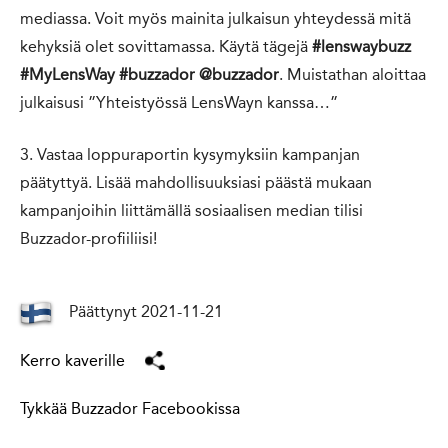
mediassa. Voit myös mainita julkaisun yhteydessä mitä
kehyksiä olet sovittamassa. Käytä tägejä
#lenswaybuzz
#MyLensWay #buzzador @buzzador
. Muistathan aloittaa
julkaisusi ”Yhteistyössä LensWayn kanssa…”
3. Vastaa loppuraportin kysymyksiin kampanjan
päätyttyä. Lisää mahdollisuuksiasi päästä mukaan
kampanjoihin liittämällä sosiaalisen median tilisi
Buzzador-profiiliisi!
Päättynyt 2021-11-21
Kerro kaverille
Tykkää Buzzador Facebookissa