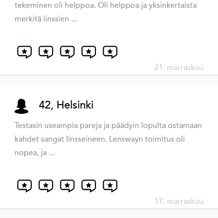
tekeminen oli helppoa. Oli helppoa ja yksinkertaista
merkitä linssien ...
21. marraskuu
42, Helsinki
Testasin useampia pareja ja päädyin lopulta ostamaan
kahdet sangat linsseineen. Lenswayn toimitus oli
nopea, ja ...
17. marraskuu