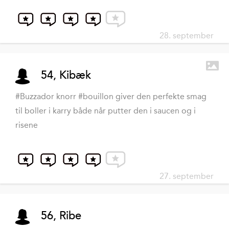
28. september
54, Kibæk
#Buzzador knorr #bouillon giver den perfekte smag
til boller i karry både når putter den i saucen og i
risene
27. september
56, Ribe