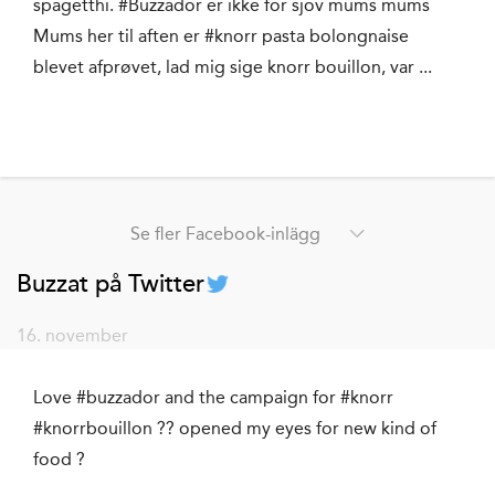
spagetthi. #Buzzador er ikke for sjov mums mums
Mums her til aften er #knorr pasta bolongnaise
blevet afprøvet, lad mig sige knorr bouillon, var ...
Se fler Facebook-inlägg
Buzzat på Twitter
16. november
Love #buzzador and the campaign for #knorr
#knorrbouillon ?? opened my eyes for new kind of
food ?