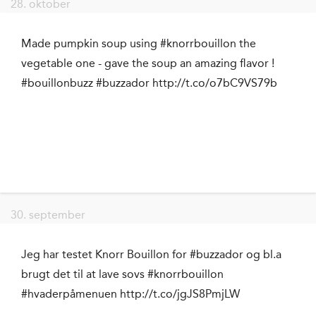
28. oktober
Made pumpkin soup using #knorrbouillon the
vegetable one - gave the soup an amazing flavor !
#bouillonbuzz #buzzador http://t.co/o7bC9VS79b
30. september
Jeg har testet Knorr Bouillon for #buzzador og bl.a
brugt det til at lave sovs #knorrbouillon
#hvaderpåmenuen http://t.co/jgJS8PmjLW