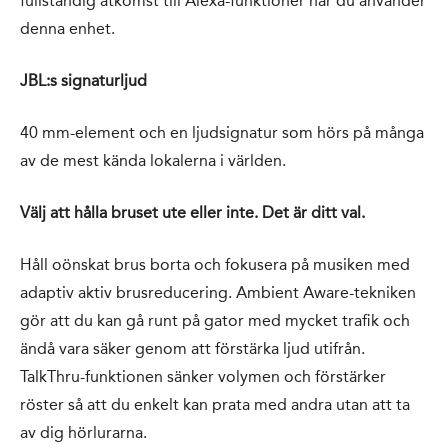
fullständig åtkomst till Alexa-funktioner när du använder
denna enhet.
JBL:s signaturljud
40 mm-element och en ljudsignatur som hörs på många
av de mest kända lokalerna i världen.
Välj att hålla bruset ute eller inte. Det är ditt val.
Håll oönskat brus borta och fokusera på musiken med
adaptiv aktiv brusreducering. Ambient Aware-tekniken
gör att du kan gå runt på gator med mycket trafik och
ändå vara säker genom att förstärka ljud utifrån.
TalkThru-funktionen sänker volymen och förstärker
röster så att du enkelt kan prata med andra utan att ta
av dig hörlurarna.