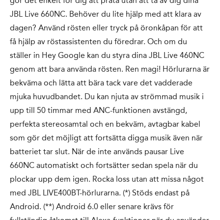
gör det enkelt för dig att prata utan att ta av dig dina
JBL Live 660NC. Behöver du lite hjälp med att klara av
dagen? Använd rösten eller tryck på öronkåpan för att
få hjälp av röstassistenten du föredrar. Och om du
ställer in Hey Google kan du styra dina JBL Live 460NC
genom att bara använda rösten. Ren magi! Hörlurarna är
bekväma och lätta att bära tack vare det vadderade
mjuka huvudbandet. Du kan njuta av strömmad musik i
upp till 50 timmar med ANC-funktionen avstängd,
perfekta stereosamtal och en bekväm, avtagbar kabel
som gör det möjligt att fortsätta digga musik även när
batteriet tar slut. När de inte används pausar Live
660NC automatiskt och fortsätter sedan spela när du
plockar upp dem igen. Rocka loss utan att missa något
med JBL LIVE400BT-hörlurarna. (*) Stöds endast på
Android. (**) Android 6.0 eller senare krävs för