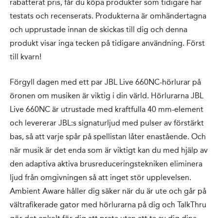
rabatterat pris, får du köpa produkter som tidigare har
testats och recenserats. Produkterna är omhändertagna
och upprustade innan de skickas till dig och denna
produkt visar inga tecken på tidigare användning. Först
till kvarn!
Förgyll dagen med ett par JBL Live 660NC-hörlurar på
öronen om musiken är viktig i din värld. Hörlurarna JBL
Live 660NC är utrustade med kraftfulla 40 mm-element
och levererar JBL:s signaturljud med pulser av förstärkt
bas, så att varje spår på spellistan låter enastående. Och
när musik är det enda som är viktigt kan du med hjälp av
den adaptiva aktiva brusreduceringstekniken eliminera
ljud från omgivningen så att inget stör upplevelsen.
Ambient Aware håller dig säker när du är ute och går på
vältrafikerade gator med hörlurarna på dig och TalkThru