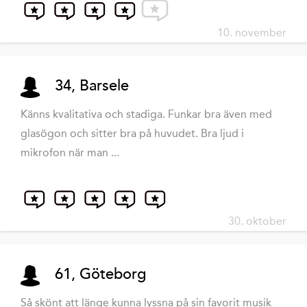
10. november
34, Barsele
Känns kvalitativa och stadiga. Funkar bra även med
glasögon och sitter bra på huvudet. Bra ljud i
mikrofon när man ...
30. oktober
61, Göteborg
Så skönt att länge kunna lyssna på sin favorit musik