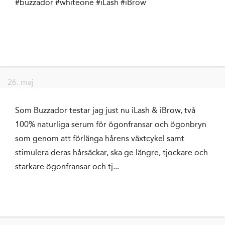
#buzzador #whiteone #iLash #iBrow
26. maj
Som Buzzador testar jag just nu iLash & iBrow, två
100% naturliga serum för ögonfransar och ögonbryn
som genom att förlänga hårens växtcykel samt
stimulera deras hårsäckar, ska ge längre, tjockare och
starkare ögonfransar och tj...