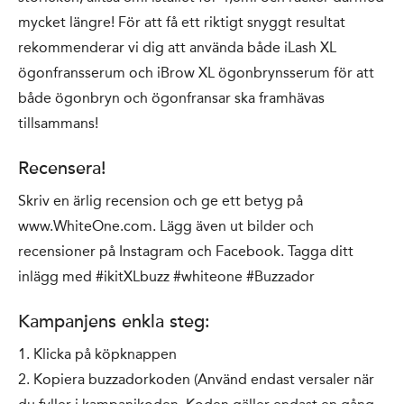
mycket längre! För att få ett riktigt snyggt resultat
rekommenderar vi dig att använda både iLash XL
ögonfransserum och iBrow XL ögonbrynsserum för att
både ögonbryn och ögonfransar ska framhävas
tillsammans!
Recensera!
Skriv en ärlig recension och ge ett betyg på
www.WhiteOne.com. Lägg även ut bilder och
recensioner på Instagram och Facebook. Tagga ditt
inlägg med #ikitXLbuzz #whiteone #Buzzador
Kampanjens enkla steg:
1. Klicka på köpknappen
2. Kopiera buzzadorkoden (Använd endast versaler när