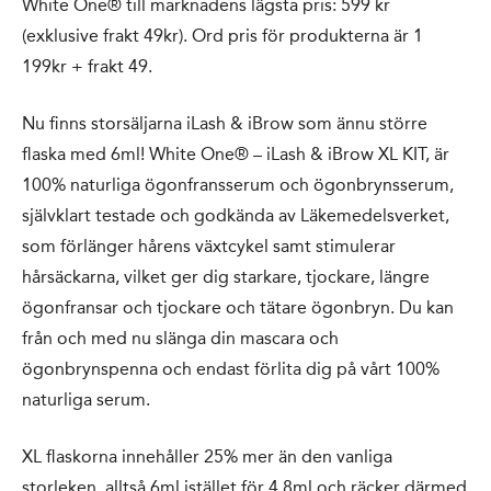
White One® till marknadens lägsta pris: 599 kr
(exklusive frakt 49kr). Ord pris för produkterna är 1
199kr + frakt 49.
Nu finns storsäljarna iLash & iBrow som ännu större
flaska med 6ml! White One® – iLash & iBrow XL KIT, är
100% naturliga ögonfransserum och ögonbrynsserum,
självklart testade och godkända av Läkemedelsverket,
som förlänger hårens växtcykel samt stimulerar
hårsäckarna, vilket ger dig starkare, tjockare, längre
ögonfransar och tjockare och tätare ögonbryn. Du kan
från och med nu slänga din mascara och
ögonbrynspenna och endast förlita dig på vårt 100%
naturliga serum.
XL flaskorna innehåller 25% mer än den vanliga
storleken, alltså 6ml istället för 4,8ml och räcker därmed