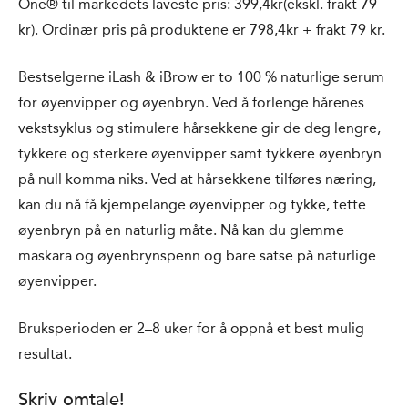
One® til markedets laveste pris: 399,4kr(ekskl. frakt 79
kr). Ordinær pris på produktene er 798,4kr + frakt 79 kr.
Bestselgerne iLash & iBrow er to 100 % naturlige serum
for øyenvipper og øyenbryn. Ved å forlenge hårenes
vekstsyklus og stimulere hårsekkene gir de deg lengre,
tykkere og sterkere øyenvipper samt tykkere øyenbryn
på null komma niks. Ved at hårsekkene tilføres næring,
kan du nå få kjempelange øyenvipper og tykke, tette
øyenbryn på en naturlig måte. Nå kan du glemme
maskara og øyenbrynspenn og bare satse på naturlige
øyenvipper.
Bruksperioden er 2–8 uker for å oppnå et best mulig
resultat.
Skriv omtale!