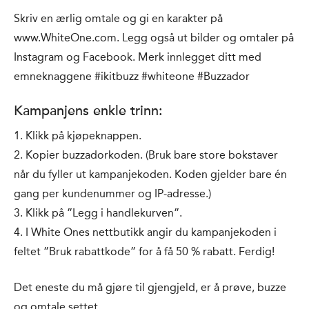
Skriv en ærlig omtale og gi en karakter på
www.WhiteOne.com. Legg også ut bilder og omtaler på
Instagram og Facebook. Merk innlegget ditt med
emneknaggene #ikitbuzz #whiteone #Buzzador
Kampanjens enkle trinn:
1. Klikk på kjøpeknappen.
2. Kopier buzzadorkoden. (Bruk bare store bokstaver
når du fyller ut kampanjekoden. Koden gjelder bare én
gang per kundenummer og IP-adresse.)
3. Klikk på ”Legg i handlekurven”.
4. I White Ones nettbutikk angir du kampanjekoden i
feltet ”Bruk rabattkode” for å få 50 % rabatt. Ferdig!
Det eneste du må gjøre til gjengjeld, er å prøve, buzze
og omtale settet.