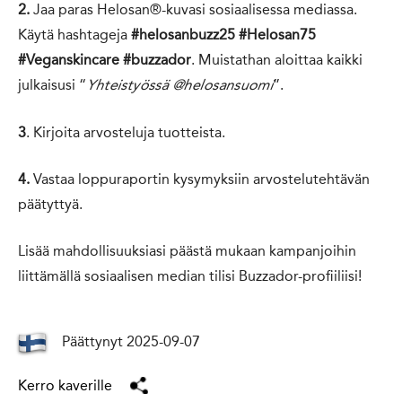
2.
Jaa paras Helosan®-kuvasi sosiaalisessa mediassa.
Käytä hashtageja
#helosanbuzz25 #Helosan75
#Veganskincare #buzzador
. Muistathan aloittaa kaikki
julkaisusi “
”.
Yhteistyössä @helosansuomi
3
. Kirjoita arvosteluja tuotteista.
4.
Vastaa loppuraportin kysymyksiin arvostelutehtävän
päätyttyä.
Lisää mahdollisuuksiasi päästä mukaan kampanjoihin
liittämällä sosiaalisen median tilisi Buzzador-profiiliisi!
Päättynyt 2025-09-07
Kerro kaverille