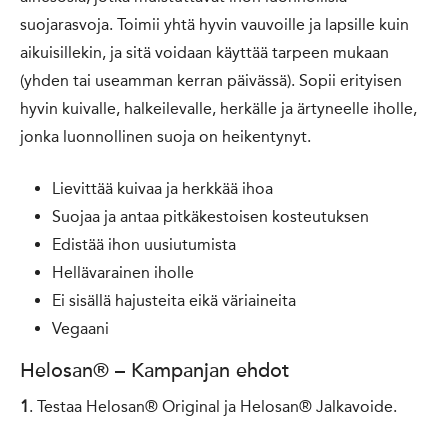
suojarasvoja. Toimii yhtä hyvin vauvoille ja lapsille kuin
aikuisillekin, ja sitä voidaan käyttää tarpeen mukaan
(yhden tai useamman kerran päivässä). Sopii erityisen
hyvin kuivalle, halkeilevalle, herkälle ja ärtyneelle iholle,
jonka luonnollinen suoja on heikentynyt.
Lievittää kuivaa ja herkkää ihoa
Suojaa ja antaa pitkäkestoisen kosteutuksen
Edistää ihon uusiutumista
Hellävarainen iholle
Ei sisällä hajusteita eikä väriaineita
Vegaani
Helosan® – Kampanjan ehdot
1
. Testaa Helosan® Original ja Helosan® Jalkavoide.