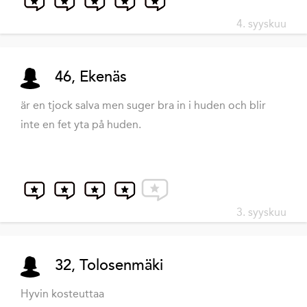
4. syyskuu
46, Ekenäs
är en tjock salva men suger bra in i huden och blir
inte en fet yta på huden.
3. syyskuu
32, Tolosenmäki
Hyvin kosteuttaa