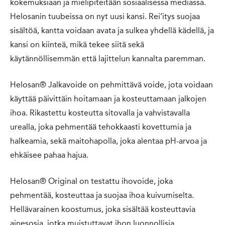
kokemuksiaan ja mielipiteitään sosiaalisessa mediassa.
Helosanin tuubeissa on nyt uusi kansi. Rei’itys suojaa
sisältöä, kantta voidaan avata ja sulkea yhdellä kädellä, ja
kansi on kiinteä, mikä tekee siitä sekä
käytännöllisemmän että lajittelun kannalta paremman.
Helosan® Jalkavoide on pehmittävä voide, jota voidaan
käyttää päivittäin hoitamaan ja kosteuttamaan jalkojen
ihoa. Rikastettu kosteutta sitovalla ja vahvistavalla
urealla, joka pehmentää tehokkaasti kovettumia ja
halkeamia, sekä maitohapolla, joka alentaa pH-arvoa ja
ehkäisee pahaa hajua.
Helosan® Original on testattu ihovoide, joka
pehmentää, kosteuttaa ja suojaa ihoa kuivumiselta.
Hellävarainen koostumus, joka sisältää kosteuttavia
ainesosia, jotka muistuttavat ihon luonnollisia