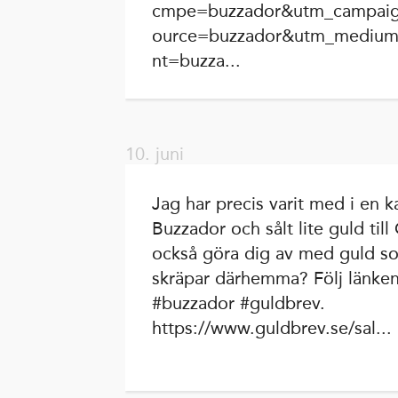
cmpe=buzzador&utm_campaig
ource=buzzador&utm_medium
nt=buzza...
10. juni
Jag har precis varit med i en 
Buzzador och sålt lite guld till
också göra dig av med guld s
skräpar därhemma? Följ länken
#buzzador #guldbrev.
https://www.guldbrev.se/sal...