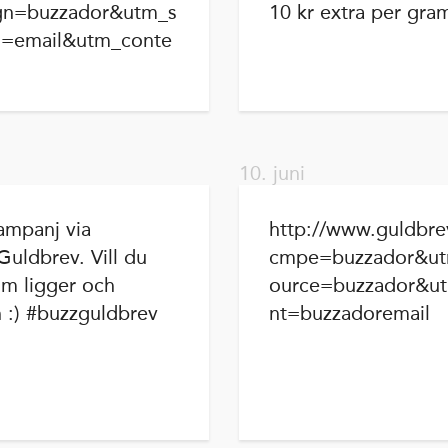
n=buzzador&utm_s
10 kr extra per gram
=email&utm_conte
10. juni
kampanj via
http://www.guldbrev
 Guldbrev. Vill du
cmpe=buzzador&ut
om ligger och
ource=buzzador&u
 :) #buzzguldbrev
nt=buzzadoremail