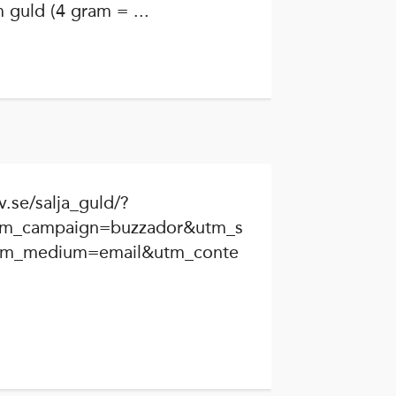
 guld (4 gram = ...
.se/salja_guld/?
m_campaign=buzzador&utm_s
tm_medium=email&utm_conte