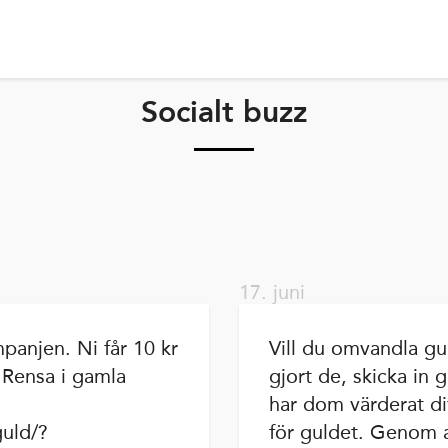
Socialt buzz
17. juni
panjen. Ni får 10 kr
Vill du omvandla gul
 Rensa i gamla
gjort de, skicka in
har dom värderat di
guld/?
för guldet. Genom a