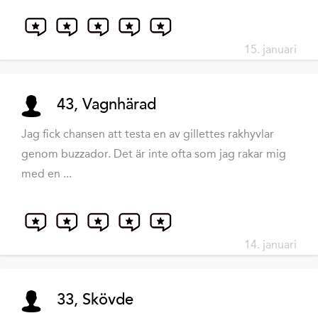
15. januari
43, Vagnhärad
Jag fick chansen att testa en av gillettes rakhyvlar
genom buzzador. Det är inte ofta som jag rakar mig
med en ...
14. januari
33, Skövde