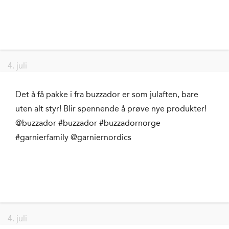
4. juli
Det å få pakke i fra buzzador er som julaften, bare
uten alt styr! Blir spennende å prøve nye produkter!
@buzzador #buzzador #buzzadornorge
#garnierfamily @garniernordics
4. juli