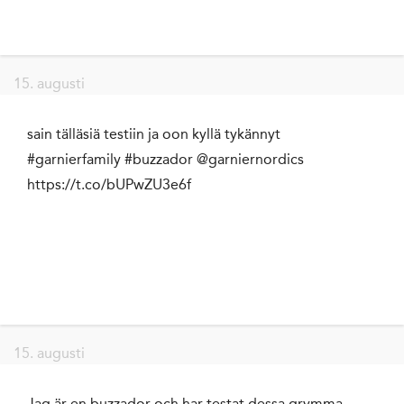
15. augusti
sain tälläsiä testiin ja oon kyllä tykännyt
#garnierfamily #buzzador @garniernordics
https://t.co/bUPwZU3e6f
15. augusti
Jag är en buzzador och har testat dessa grymma