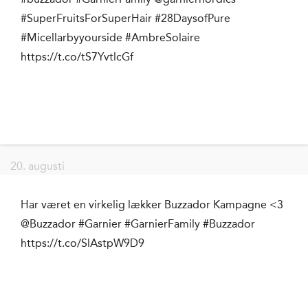
#SuperFruitsForSuperHair #28DaysofPure
#Micellarbyyourside #AmbreSolaire
https://t.co/tS7YvtlcGf
20. augusti
Har været en virkelig lækker Buzzador Kampagne <3
@Buzzador #Garnier #GarnierFamily #Buzzador
https://t.co/SlAstpW9D9