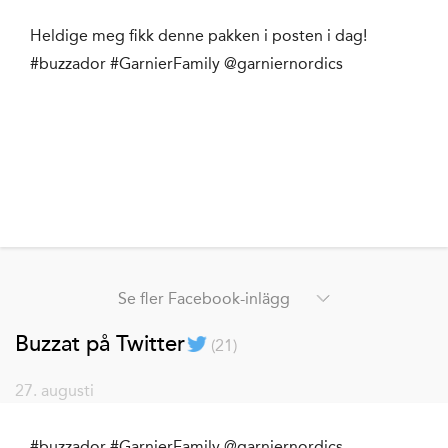
Heldige meg fikk denne pakken i posten i dag!
#buzzador #GarnierFamily @garniernordics
Se fler Facebook-inlägg
Buzzat på Twitter
(
21
)
27. augusti
#buzzador #GarnierFamily @garniernordics