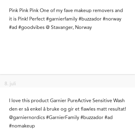
Pink Pink Pink One of my fave makeup removers and
it is Pink! Perfect #garnierfamily #buzzador #norway
#ad #goodvibes @ Stavanger, Norway
8. juli
I love this product Garnier PureActive Sensitive Wash
den er så enkel å bruke og gir et flawles matt resultat!
@garniernordics #GarnierFamily #buzzador #ad
#nomakeup