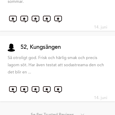
sommar.
14. juni
52, Kungsängen
Så otroligt god. Frisk och härlig smak och precis
lagom söt. Har även testat att sodastreama den och
det blir en ...
14. juni
Se fler Trusted Reviews