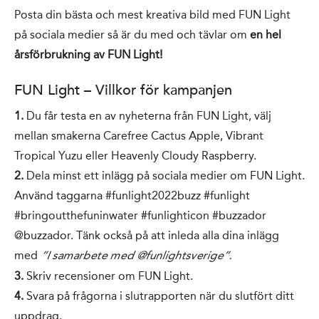
Posta din bästa och mest kreativa bild med FUN Light
på sociala medier så är du med och tävlar om
en hel
årsförbrukning av FUN Light!
FUN Light – Villkor för kampanjen
1.
Du får testa en av nyheterna från FUN Light, välj
mellan smakerna Carefree Cactus Apple, Vibrant
Tropical Yuzu eller Heavenly Cloudy Raspberry.
2.
Dela minst ett inlägg på sociala medier om FUN Light.
Använd taggarna #funlight2022buzz #funlight
#bringoutthefuninwater #funlighticon #buzzador
@buzzador. Tänk också på att inleda alla dina inlägg
med
”I samarbete med @funlightsverige”.
3.
Skriv recensioner om FUN Light.
4.
Svara på frågorna i slutrapporten när du slutfört ditt
uppdrag.