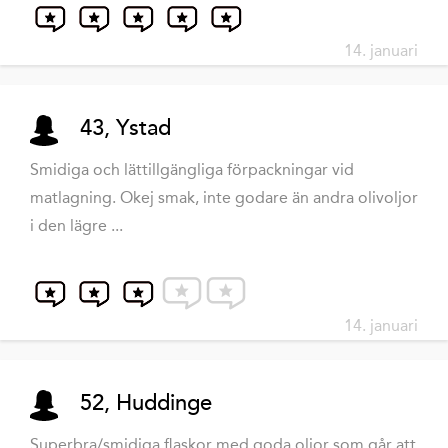
14. januari
43, Ystad
Smidiga och lättillgängliga förpackningar vid
matlagning. Okej smak, inte godare än andra olivoljor
i den lägre ...
14. januari
52, Huddinge
Superbra/smidiga flaskor med goda oljor som går att