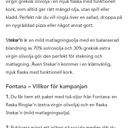
virgin grekisk olivolja i en mjuk flaska med funktionell
kork, som alltid ger rätt mängd olja, utan spill eller
kladd. Perfekt när du vill ringla över en sallad, droppa på
en nygräddad pizza eller något annat gott.
S
tekar’n
är en mild matlagningsolja med en balanserad
blandning av 70% solrosolja och 30% grekisk extra
virgin olivolja gör den perfekt för stekning och
matlagning. Även Stekar’n kommer i en klämvänlig,
mjuk flaska med funktionell kork.
Fontana – Villkor för kampanjen
1.
Du får hem ett paket med två oljor från Fontana: en
flaska Ringlar’n (extra virgin olivolja) och en flaska
Stekar’n (mild matlagningsolja).
2
. Publicera minst ett inlägg på sociala medier där du