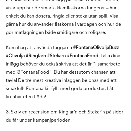
visar upp hur de smarta klämflaskorna fungerar – hur
enkelt du kan dosera, ringla eller steka utan spill. Visa
gärna hur du använder flaskorna i vardagen och hur de
gör matlagningen både smidigare och roligare.
Kom ihåg att använda taggarna
#FontanaOlivoljaBuzz
#Olivolja #Ringlarn #Stekarn #FontanaFood
. I alla dina
inlägg behöver du också skriva att det är ”i samarbete
med @FontanaFood”. Du har dessutom chansen att
tävla! De tre mest kreativa inläggen belönas med ett
smakfullt Fontana-kit fyllt med goda produkter. Låt
kreativiteten flöda!
3.
Skriv en recension om Ringlar’n och Stekar’n på sidor
du får under kampanjperioden.