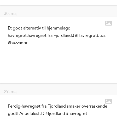
30. maj
Et godt alternativ til hjemmelagd
havregrøt,havregrøt fra Fjordland:) #Havregrøtbuzz
#buzzador
29. maj
Ferdig-havregrøt fra Fjordland smaker overraskende
godt! Anbefales! :D #fjordland #havregrøt