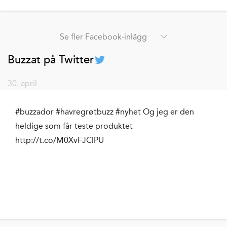
Se fler Facebook-inlägg
Buzzat på Twitter
30. april
#buzzador #havregrøtbuzz #nyhet Og jeg er den
heldige som får teste produktet
http://t.co/M0XvFJClPU