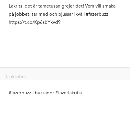
Lakrits, det är tametusan grejer det! Vem vill smaka
på jobbet, tar med och bjussar ikväll #fazerbuzz
https://t.co/Kp6sbYkvd9
8. oktober
#fazerbuzz #buzzador #fazerlakritsi