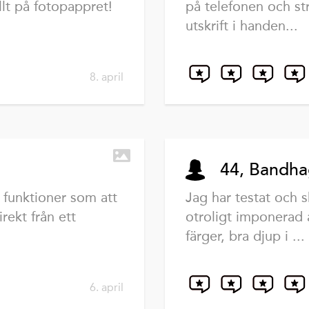
llt på fotopappret!
på telefonen och st
utskrift i handen...
8. april
44, Bandh
 funktioner som att
Jag har testat och s
rekt från ett
otroligt imponerad 
färger, bra djup i ...
6. april