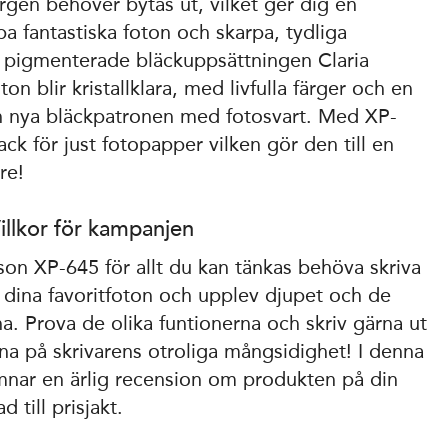
̈rgen behöver bytas ut, vilket ger dig en
pa fantastiska foton och skarpa, tydliga
igmenterade bläckuppsättningen Claria
n blir kristallklara, med livfulla färger och en
den nya bläckpatronen med fotosvart. Med XP-
ack för just fotopapper vilken gör den till en
are!
illkor för kampanjen
son XP-645 för allt du kan tänkas behöva skriva
lla dina favoritfoton och upplev djupet och de
erna. Prova de olika funtionerna och skriv gärna ut
änna på skrivarens otroliga mångsidighet! I denna
lämnar en ärlig recension om produkten på din
 till prisjakt.