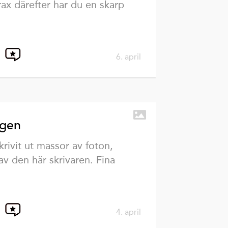
rax därefter har du en skarp
6. april
agen
krivit ut massor av foton,
av den här skrivaren. Fina
4. april