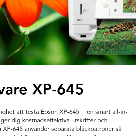
vare XP-645
lighet att testa Epson XP-645 − en smart all-in-
er dig kostnadseffektiva utskrifter och
n XP-645 använder separata bläckpatroner så