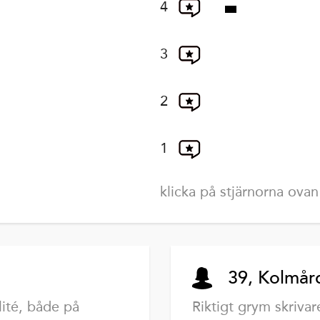
4
3
2
1
klicka på stjärnorna ovan
39, Kolmår
lité, både på
Riktigt grym skrivar