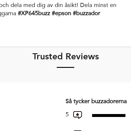
och dela med dig av din åsikt! Dela minst en
aggarna
#XP645buzz #epson #buzzador
Trusted Reviews
Så tycker buzzadorerna
5