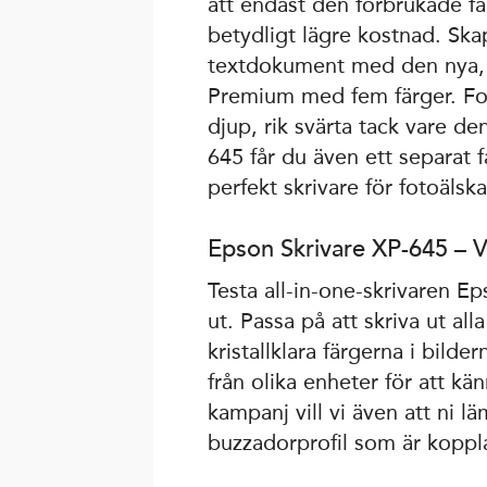
att endast den förbrukade fa
betydligt lägre kostnad. Ska
textdokument med den nya, p
Premium med fem färger. Foto
djup, rik svärta tack vare 
645 får du även ett separat f
perfekt skrivare för fotoälsk
Epson Skrivare XP-645 – V
Testa all-in-one-skrivaren Ep
ut. Passa på att skriva ut a
kristallklara färgerna i bild
från olika enheter för att k
kampanj vill vi även att ni 
buzzadorprofil som är kopplad