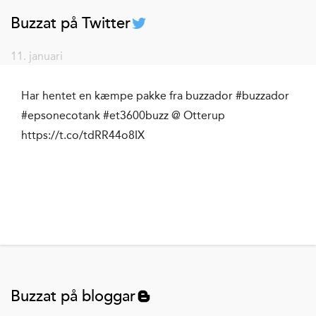
Buzzat på Twitter
11. januari
Har hentet en kæmpe pakke fra buzzador #buzzador
#epsonecotank #et3600buzz @ Otterup
https://t.co/tdRR44o8IX
Buzzat på bloggar