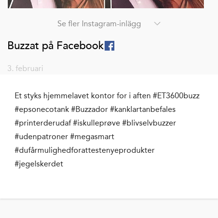
Se fler Instagram-inlägg
Buzzat på Facebook
3. februari
Et styks hjemmelavet kontor for i aften #ET3600buzz
#epsonecotank #Buzzador #kanklartanbefales
#printerderudaf #iskulleprøve #blivselvbuzzer
#udenpatroner #megasmart
#dufårmulighedforattestenyeprodukter
#jegelskerdet