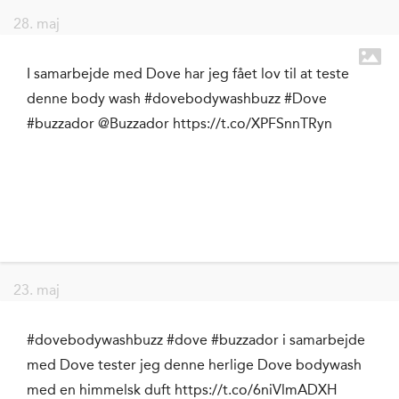
28. maj
I samarbejde med Dove har jeg fået lov til at teste
denne body wash #dovebodywashbuzz #Dove
#buzzador @Buzzador https://t.co/XPFSnnTRyn
23. maj
#dovebodywashbuzz #dove #buzzador i samarbejde
med Dove tester jeg denne herlige Dove bodywash
med en himmelsk duft https://t.co/6niVlmADXH