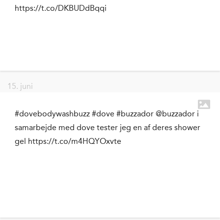
https://t.co/DKBUDdBqqi
15. juni
#dovebodywashbuzz #dove #buzzador @buzzador i
samarbejde med dove tester jeg en af deres shower
gel https://t.co/m4HQYOxvte