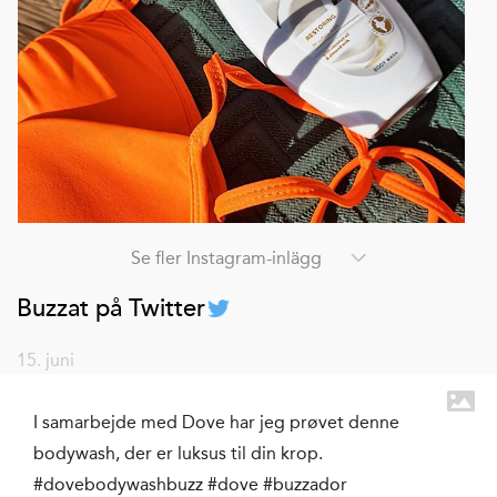
Se fler Instagram-inlägg
Buzzat på Twitter
15. juni
I samarbejde med Dove har jeg prøvet denne
bodywash, der er luksus til din krop.
#dovebodywashbuzz #dove #buzzador