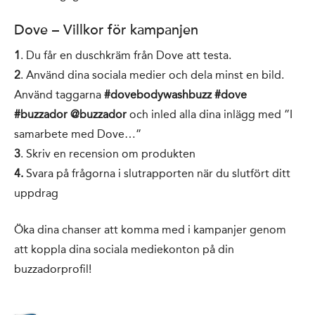
Dove – Villkor för kampanjen
1
. Du får en duschkräm från Dove att testa.
2
. Använd dina sociala medier och dela minst en bild.
Använd taggarna
#dovebodywashbuzz #dove
#buzzador @buzzador
och inled alla dina inlägg med ”I
samarbete med Dove…”
3
. Skriv en recension om produkten
4.
Svara på frågorna i slutrapporten när du slutfört ditt
uppdrag
Öka dina chanser att komma med i kampanjer genom
att koppla dina sociala mediekonton på din
buzzadorprofil!