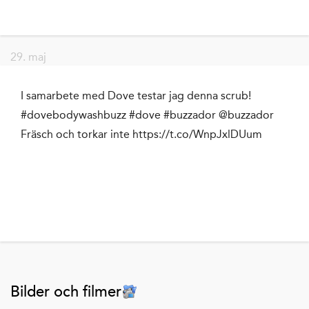
29. maj
I samarbete med Dove testar jag denna scrub!
#dovebodywashbuzz #dove #buzzador @buzzador
Fräsch och torkar inte https://t.co/WnpJxlDUum
Bilder och filmer