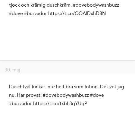
tjock och krämig duschkräm. #dovebodywashbuzz
#dove #buzzador https://t.co/QQAlDxhD8N
30. maj
Duschtvål funkar inte helt bra som lotion. Det vet jag
nu. Har provat! #dovebodywashbuzz #dove
#buzzador https://t.co/txbL3qYUqP