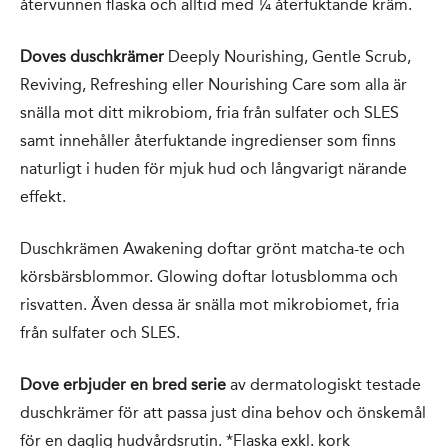
återvunnen flaska och alltid med ¼ återfuktande kräm.
Doves duschkrämer
Deeply Nourishing, Gentle Scrub,
Reviving, Refreshing eller Nourishing Care som alla är
snälla mot ditt mikrobiom, fria från sulfater och SLES
samt innehåller återfuktande ingredienser som finns
naturligt i huden för mjuk hud och långvarigt närande
effekt.
Duschkrämen Awakening doftar grönt matcha-te och
körsbärsblommor. Glowing doftar lotusblomma och
risvatten. Även dessa är snälla mot mikrobiomet, fria
från sulfater och SLES.
Dove erbjuder en bred serie
av dermatologiskt testade
duschkrämer för att passa just dina behov och önskemål
för en daglig hudvårdsrutin. *Flaska exkl. kork