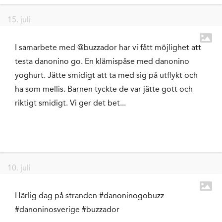
15. juli
I samarbete med @buzzador har vi fått möjlighet att
testa danonino go. En klämispåse med danonino
yoghurt. Jätte smidigt att ta med sig på utflykt och
ha som mellis. Barnen tyckte de var jätte gott och
riktigt smidigt. Vi ger det bet...
10. juli
Härlig dag på stranden #danoninogobuzz
#danoninosverige #buzzador