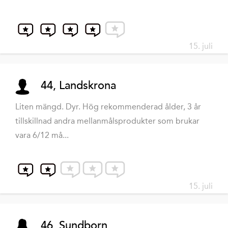
15. juli
44, Landskrona
Liten mängd. Dyr. Hög rekommenderad ålder, 3 år
tillskillnad andra mellanmålsprodukter som brukar
vara 6/12 må...
15. juli
46, Sundborn