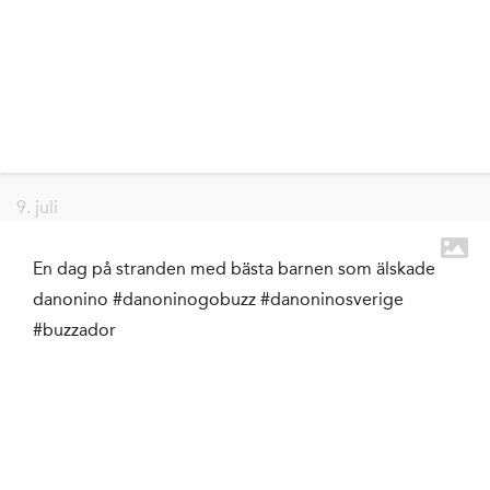
9. juli
En dag på stranden med bästa barnen som älskade
danonino #danoninogobuzz #danoninosverige
#buzzador