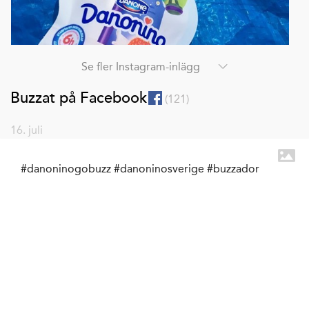
Se fler Instagram-inlägg
Buzzat på Facebook
(
121
)
16. juli
#danoninogobuzz #danoninosverige #buzzador