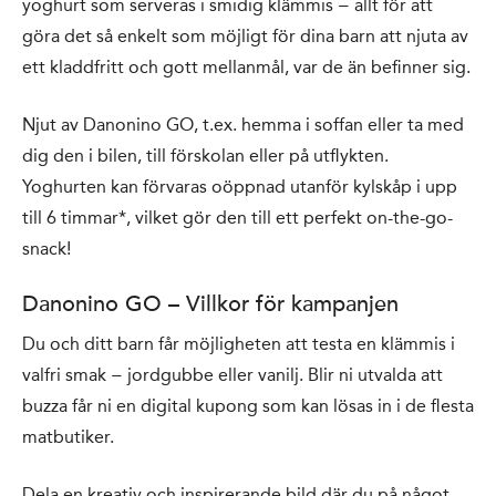
yoghurt som serveras i smidig klämmis − allt för att
göra det så enkelt som möjligt för dina barn att njuta av
ett kladdfritt och gott mellanmål, var de än befinner sig.
Njut av Danonino GO, t.ex. hemma i soffan eller ta med
dig den i bilen, till förskolan eller på utflykten.
Yoghurten kan förvaras oöppnad utanför kylskåp i upp
till 6 timmar*, vilket gör den till ett perfekt on-the-go-
snack!
Danonino GO – Villkor för kampanjen
Du och ditt barn får möjligheten att testa en klämmis i
valfri smak − jordgubbe eller vanilj. Blir ni utvalda att
buzza får ni en digital kupong som kan lösas in i de flesta
matbutiker.
Dela en kreativ och inspirerande bild där du på något