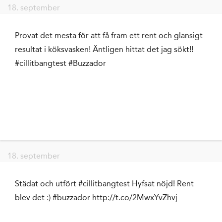
18. september
Provat det mesta för att få fram ett rent och glansigt
resultat i köksvasken! Äntligen hittat det jag sökt!!
#cillitbangtest #Buzzador
18. september
Städat och utfört #cillitbangtest Hyfsat nöjd! Rent
blev det :) #buzzador http://t.co/2MwxYvZhvj