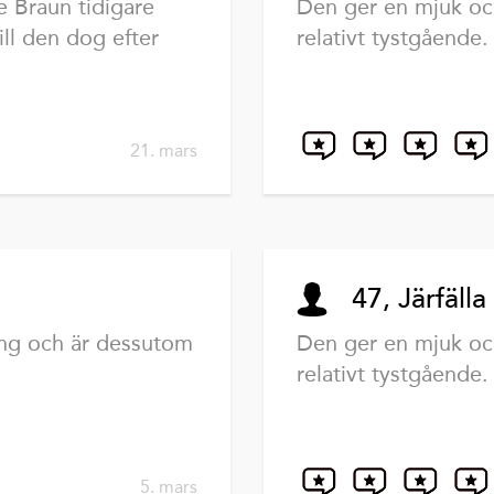
e Braun tidigare
Den ger en mjuk oc
ill den dog efter
relativt tystgående.
21. mars
47, Järfälla
ing och är dessutom
Den ger en mjuk oc
relativt tystgående.
5. mars