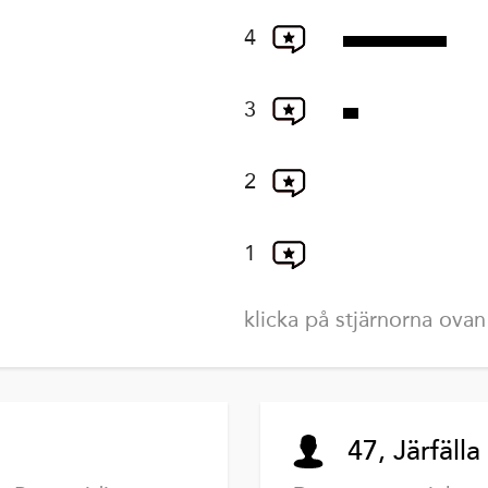
4
3
2
1
klicka på stjärnorna ovan
47, Järfälla