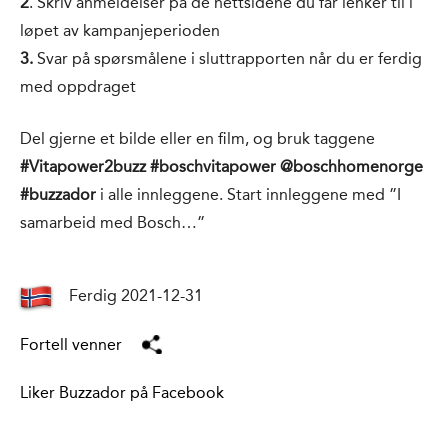
2
. Skriv anmeldelser på de nettsidene du får lenker til i
løpet av kampanjeperioden
3.
Svar på spørsmålene i sluttrapporten når du er ferdig
med oppdraget
Del gjerne et bilde eller en film, og bruk taggene
#Vitapower2buzz #boschvitapower @boschhomenorge
#buzzador
i alle innleggene. Start innleggene med ”I
samarbeid med Bosch…”
Ferdig 2021-12-31
Fortell venner
Liker Buzzador på Facebook