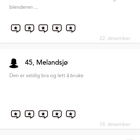
blenderen ...
22. desember
45, Melandsjø
Den er veldig bra og lett å bruke
18. desember