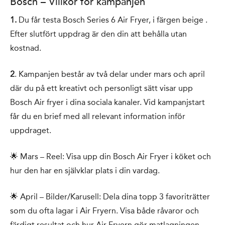
Bosch – Villkor för kampanjen
1.
Du får testa Bosch Series 6 Air Fryer, i färgen beige .
Efter slutfört uppdrag är den din att behålla utan
kostnad.
2
. Kampanjen består av två delar under mars och april
där du på ett kreativt och personligt sätt visar upp
Bosch Air fryer i dina sociala kanaler. Vid kampanjstart
får du en brief med all relevant information inför
uppdraget.
🌟 Mars – Reel: Visa upp din Bosch Air Fryer i köket och
hur den har en självklar plats i din vardag.
🌟 April – Bilder/Karusell: Dela dina topp 3 favoriträtter
som du ofta lagar i Air Fryern. Visa både råvaror och
färdigt resultat och hur Air Fryern gör matlagningen