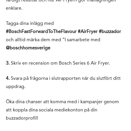
enklare.
Tagga dina inlägg med
#BoschFastForwardToTheFlavour
#AirFryer #buzzador
och alltid märka dem med ”I samarbete med
@boschhomesverige
3.
Skriv en recension om Bosch Series 6 Air Fryer.
4.
Svara på frågorna i slutrapporten när du slutfört ditt
uppdrag.
Öka dina chanser att komma med i kampanjer genom
att koppla dina sociala mediekonton på din
buzzadorprofil!