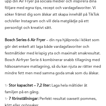
upp din Air Fryer på sociala medier och inspirera dina
följare med egna tips, recept och vardagsfavoriter. Vi
söker främst dig som älskar att skapa innehåll på TikTok
och/eller Instagram och vill dela matglädje på ett
personligt och kreativt sätt.
Bosch Series 6 Air Fryer
– din nya hjälpreda i köket som
gör det enkelt att laga både vardagsfavoriter och
festmåltider med krispig yta och maximalt smakresultat.
Bosch Airfryer Serie 6 kombinerar snabb tillagning med
hälsosammare matlagning, så du kan njuta av rätter med
mindre fett men med samma goda smak som du älskar.
✨
Stor kapacitet – 7,2 liter:
Laga hela måltider åt
familjen på en gång.
✨
7 förinställningar:
Perfekt resultat oavsett pommes,
kött eller grönsaker.