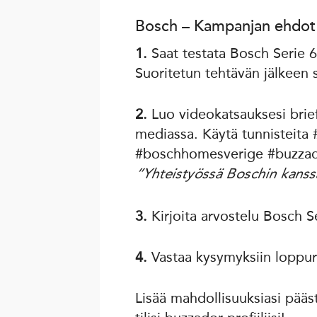
Bosch – Kampanjan ehdot
1.
Saat testata Bosch Serie 6
Suoritetun tehtävän jälkeen 
2.
Luo videokatsauksesi briefi
mediassa. Käytä tunnisteit
#boschhomesverige #buzzador
”Yhteistyössä Boschin kanss
3.
Kirjoita arvostelu Bosch Se
4.
Vastaa kysymyksiin loppura
Lisää mahdollisuuksiasi pääs