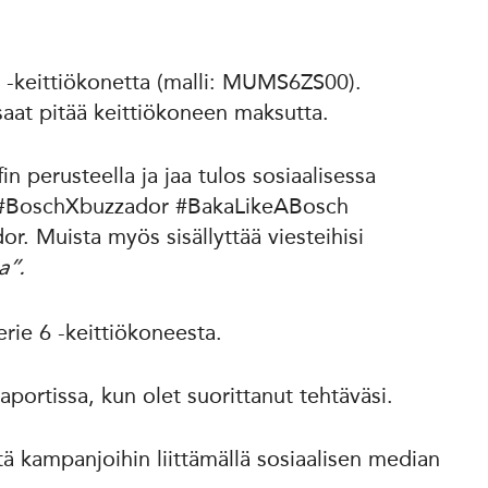
 -keittiökonetta (malli: MUMS6ZS00).
saat pitää keittiökoneen maksutta.
n perusteella ja jaa tulos sosiaalisessa
a #BoschXbuzzador #BakaLikeABosch
. Muista myös sisällyttää viesteihisi
a”.
rie 6 -keittiökoneesta.
portissa, kun olet suorittanut tehtäväsi.
tä kampanjoihin liittämällä sosiaalisen median