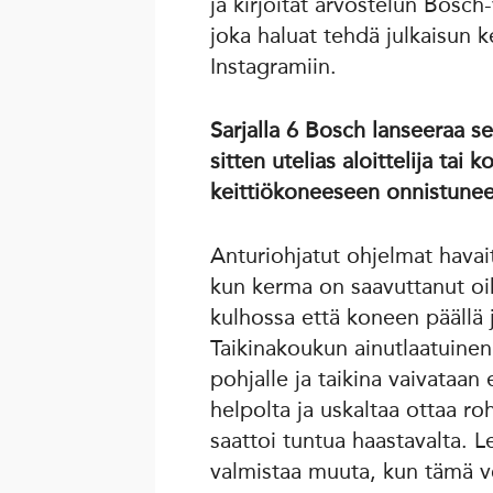
ja kirjoitat arvostelun Bosc
joka haluat tehdä julkaisun 
Instagramiin.
Sarjalla 6 Bosch lanseeraa s
sitten utelias aloittelija tai 
keittiökoneeseen onnistunee
Anturiohjatut ohjelmat havait
kun kerma on saavuttanut oi
kulhossa että koneen päällä 
Taikinakoukun ainutlaatuinen 
pohjalle ja taikina vaivataan 
helpolta ja uskaltaa ottaa r
saattoi tuntua haastavalta. L
valmistaa muuta, kun tämä v