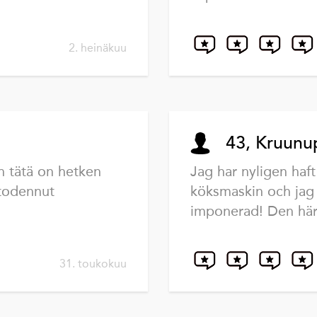
2. heinäkuu
43, Kruunu
n tätä on hetken
Jag har nyligen haft
 todennut
köksmaskin och jag 
imponerad! Den här 
31. toukokuu