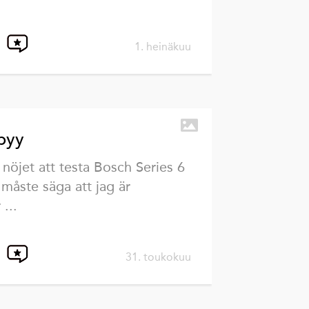
1. heinäkuu
pyy
 nöjet att testa Bosch Series 6
måste säga att jag är
...
31. toukokuu