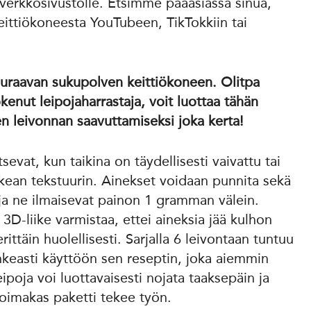
h-verkkosivustolle. Etsimme pääasiassa sinua,
keittiökoneesta YouTubeen, TikTokkiin tai
euraavan sukupolven keittiökoneen. Olitpa
kokenut leipojaharrastaja, voit luottaa tähän
n leivonnan saavuttamiseksi joka kerta!
sevat, kun taikina on täydellisesti vaivattu tai
kean tekstuurin. Ainekset voidaan punnita sekä
ja ne ilmaisevat painon 1 gramman välein.
3D-liike varmistaa, ettei aineksia jää kulhon
erittäin huolellisesti. Sarjalla 6 leivontaan tuntuu
ohkeasti käyttöön sen reseptin, joka aiemmin
eipoja voi luottavaisesti nojata taaksepäin ja
oimakas paketti tekee työn.