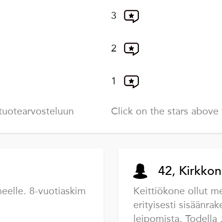
3
2
1
tuotearvosteluun
Click on the stars above 
42, Kirkko
heelle. 8-vuotiaskim
Keittiökone ollut me
erityisesti sisäänra
leipomista. Todella .