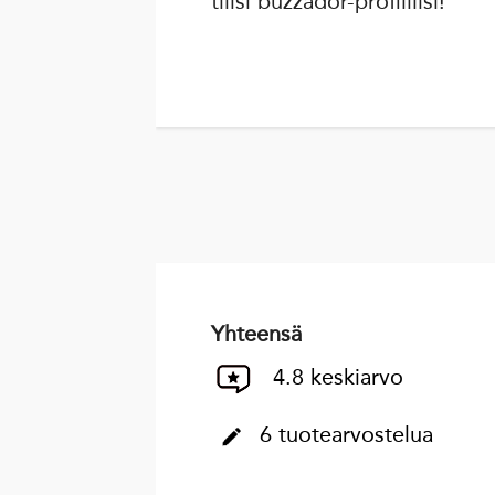
tilisi buzzador-profiiliisi!
Yhteensä
4.8 keskiarvo
6 tuotearvostelua