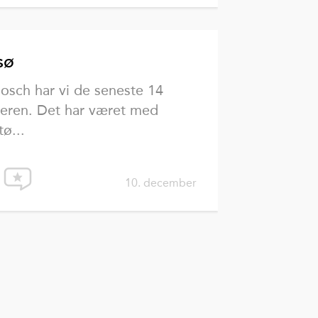
sø
osch har vi de seneste 14
geren. Det har været med
tø...
10. december