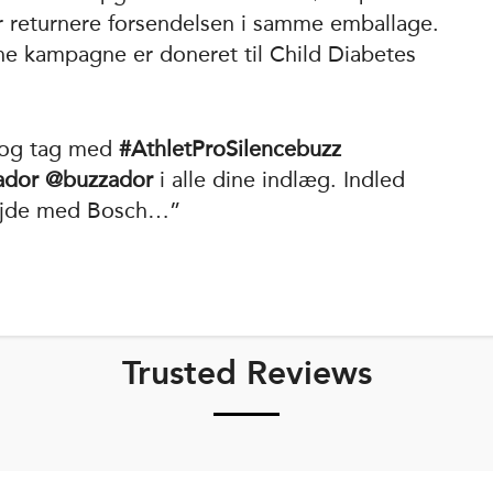
ller returnere forsendelsen i samme emballage.
nne kampagne er doneret til Child Diabetes
m og tag med
#AthletProSilencebuzz
dor @buzzador
i alle dine indlæg. Indled
ejde med Bosch…”
Trusted Reviews