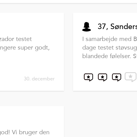
37, Sønder
ador testet
I samarbejde med B
ungere super godt,
dage testet støvsu
blandede følelser. S
30. december
 god! Vi bruger den