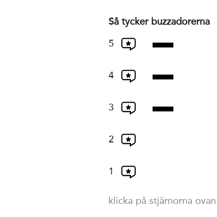
Så tycker buzzadorerna
5
4
3
2
1
klicka på stjärnorna ovan