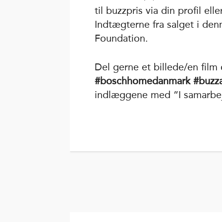
til buzzpris via din profil e
Indtægterne fra salget i de
Foundation.
Del gerne et billede/en fil
#boschhomedanmark #buzza
indlæggene med ”I samarb