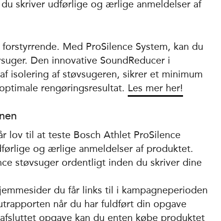
 du skriver udførlige og ærlige anmeldelser af
 forstyrrende. Med ProSilence System, kan du
vsuger. Den innovative SoundReducer i
f isolering af støvsugeren, sikrer et minimum
 optimale rengøringsresultat.
Les mer her!
gnen
r lov til at teste Bosch Athlet ProSilence
førlige og ærlige anmeldelser af produktet.
nce støvsuger ordentligt inden du skriver dine
hjemmesider du får links til i kampagneperioden
utrapporten når du har fuldført din opgave
r afsluttet opgave kan du enten købe produktet