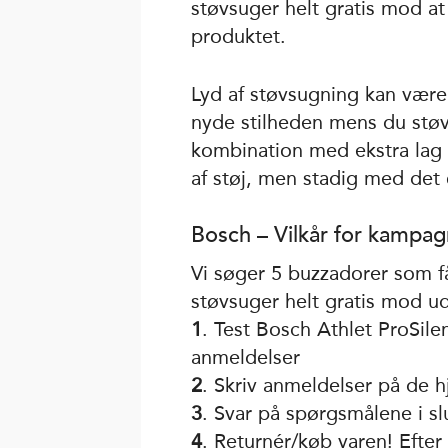
støvsuger helt gratis mod at
produktet.
Lyd af støvsugning kan være
nyde stilheden mens du stø
kombination med ekstra lag a
af støj, men stadig med det
Bosch – Vilkår for kampa
Vi søger 5 buzzadorer som få
støvsuger helt gratis mod ud
1
. Test Bosch Athlet ProSile
anmeldelser
2
. Skriv anmeldelser på de 
3
. Svar på spørgsmålene i sl
4
. Returnér/køb varen! Efte