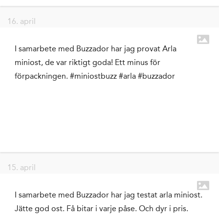
16. april
I samarbete med Buzzador har jag provat Arla
miniost, de var riktigt goda! Ett minus för
förpackningen. #miniostbuzz #arla #buzzador
15. april
I samarbete med Buzzador har jag testat arla miniost.
Jätte god ost. Få bitar i varje påse. Och dyr i pris.