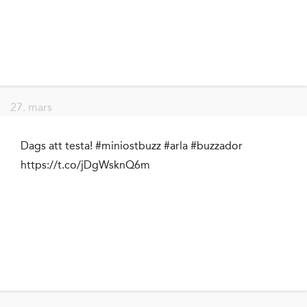
27. mars
Dags att testa! #miniostbuzz #arla #buzzador
https://t.co/jDgWsknQ6m