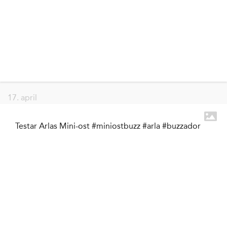
17. april
Testar Arlas Mini-ost #miniostbuzz #arla #buzzador