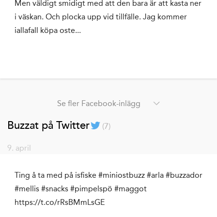
Men väldigt smidigt med att den bara är att kasta ner
i väskan. Och plocka upp vid tillfälle. Jag kommer
iallafall köpa oste...
Se fler Facebook-inlägg
Buzzat på Twitter
(
7
)
9. april
Ting å ta med på isfiske #miniostbuzz #arla #buzzador
#mellis #snacks #pimpelspö #maggot
https://t.co/rRsBMmLsGE