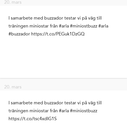
20. mars
I samarbete med buzzador testar vi på väg till
träningen miniostar från #arla #miniostbuzz #arla
#buzzador https://t.co/PEGuk1DzGQ
20. mars
I samarbete med buzzador testar vi på väg till
träningen miniostar från #arla #miniostbuzz
https://t.co/tsc4xdIG1S