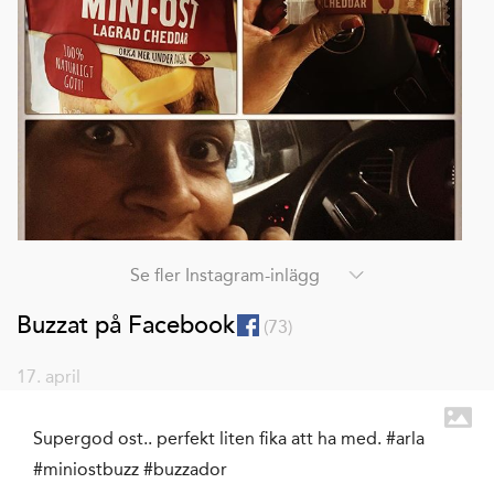
Se fler Instagram-inlägg
Buzzat på Facebook
(
73
)
17. april
Supergod ost.. perfekt liten fika att ha med. #arla
#miniostbuzz #buzzador