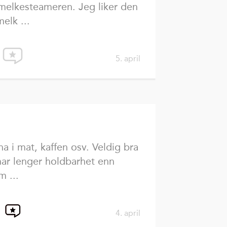
melkesteameren. Jeg liker den
elk ...
5. april
a i mat, kaffen osv. Veldig bra
har lenger holdbarhet enn
m ...
4. april