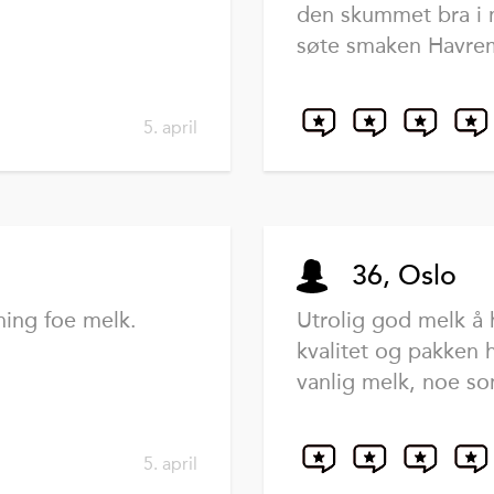
den skummet bra i 
søte smaken Havrem
5. april
36, Oslo
ning foe melk.
Utrolig god melk å h
kvalitet og pakken 
vanlig melk, noe so
5. april