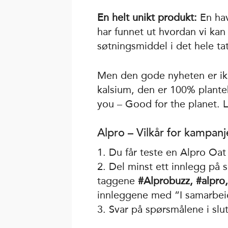
En helt unikt produkt:
En hav
har funnet ut hvordan vi kan
søtningsmiddel i det hele tat
Men den gode nyheten er ik
kalsium, den er 100% planteb
you – Good for the planet.
Alpro – Vilkår for kampan
1. Du får teste en Alpro Oat
2. Del minst ett innlegg på
taggene
#Alprobuzz, #alpro
innleggene med ”I samarbe
3. Svar på spørsmålene i sl