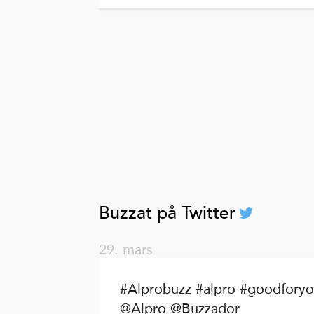
Buzzat på Twitter
29. mars
#Alprobuzz #alpro #goodfory
@Alpro @Buzzador