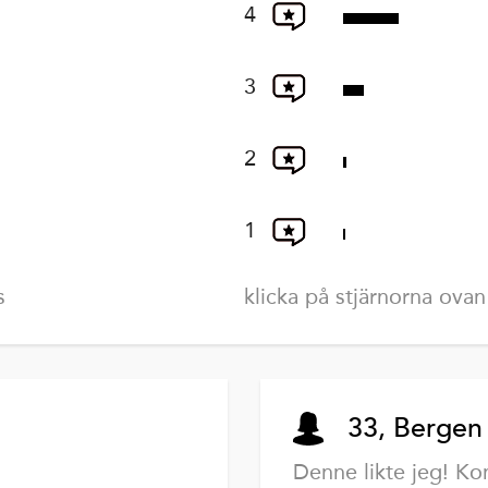
4
3
2
1
s
klicka på stjärnorna ovan
33, Bergen
Denne likte jeg! Ko