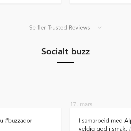
Se fler Trusted Reviews
Socialt buzz
17. mars
ou #buzzador
I samarbeid med Al
veldig god i smak. 