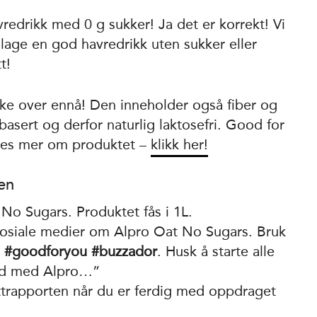
redrikk med 0 g sukker! Ja det er korrekt! Vi
 lage en god havredrikk uten sukker eller
t!
ke over ennå! Den inneholder også fiber og
asert og derfor naturlig laktosefri. Good for
 Les mer om produktet –
klikk her!
jen
 No Sugars. Produktet fås i 1L.
 sosiale medier om Alpro Oat No Sugars. Bruk
, #goodforyou #buzzador
. Husk å starte alle
id med Alpro…”
uttrapporten når du er ferdig med oppdraget