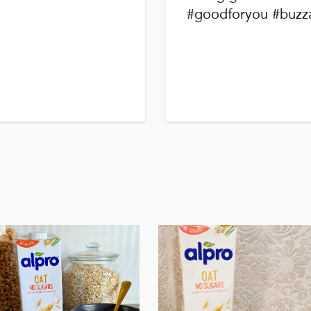
#goodforyou #buzz