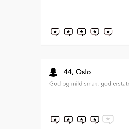
44, Oslo
God og mild smak, god erstat