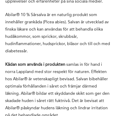
upplevelser och erfarenheter på sina sociala medier.
Abilar® 10 % Sårsalva är en naturlig produkt som
innehåller grankåda (Picea abies). Salvan är utvecklad av
finska läkare och kan användas för att behandla olika
hudåkommor, som sprickor, skrubbsår,
hudinflammationer, hudsprickor, blåsor och till och med
diabetessår.
Kådan som används i produkten
samlas in för hand i
norra Lappland med stor respekt för naturen. Effekten
hos Abilar® är vetenskapligt bevisad. Salvan bibehåller
optimala förhållanden i såret och främjar därmed
läkning. Abilar® bildar ett skyddande skikt som ger den
skadade huden i såret rätt fuktnivå. Det är bevisat att
Abilar® påskyndar hudens läkning och lindrar irritation
på det behandlade området.