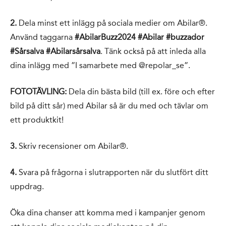
2.
Dela minst ett inlägg på sociala medier om Abilar®.
Använd taggarna
#AbilarBuzz2024 #Abilar #buzzador
#Sårsalva #Abilarsårsalva
. Tänk också på att inleda alla
dina inlägg med ”I samarbete med @repolar_se”.
FOTOTÄVLING:
Dela din bästa bild (till ex. före och efter
bild på ditt sår) med Abilar så är du med och tävlar om
ett produktkit!
3.
Skriv recensioner om Abilar®.
4.
Svara på frågorna i slutrapporten när du slutfört ditt
uppdrag.
Öka dina chanser att komma med i kampanjer genom