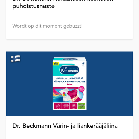
puhdistusneste
Wordt op dit moment gebuzzt!
Dr. Beckmann Värin- ja liankerääjäliina