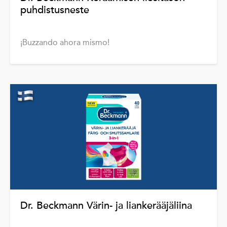
puhdistusneste
¡Buzzando ahora mismo!
Dr. Beckmann Värin- ja liankerääjäliina