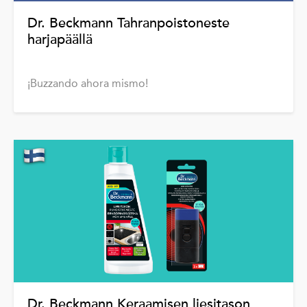
Dr. Beckmann Tahranpoistoneste
harjapäällä
¡Buzzando ahora mismo!
Dr. Beckmann Keraamisen liesitason